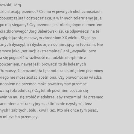
owski, Jörg
dzie stosują przemoc? Czemu w pewnych okolicznościach
edopuszczalna i odstręczająca, a w innych tolerujemy ją, a
po nią sięgamy? Czy przemoc jest niezbędnym elementem
cia zbiorowego? Jörg Baberowski szuka odpowiedzi na te
zyglądając się masowym zbrodniom XX wieku. Sięga po
óżnych dyscyplin i dyskutuje z dominującymi teoriami. Nie
zemocy jako „sytuacji ekstremalnej” ani „wypadku przy
a się pogodzić wrażliwość na ludzkie cierpienie z
ojrzeniem, nawet jeśli prowadzi to do bolesnych
łumaczy, że zrozumiała tęsknota za usunięciem przemocy
zkiego nie może zostać spełniona. Czy prawomocna władza
nopolem na przemoc może powstrzymać przemoc
waną i zbrodniczą? Czytelnik powinien poczuć się
owinno mu się zrobić niedobrze, aby zrozumiał, że przemoc
darzeniem abstrakcyjnym, „klinicznie czystym”, lecz
ych i zabitych, bólu, krwi i łez. Kto nie chce tym pisać,
n milczeć o przemocy.