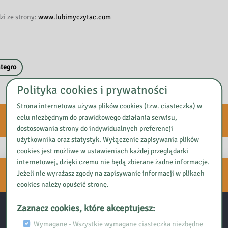
zi ze strony:
www.lubimyczytac.com
ntegro
Polityka cookies i prywatności
Strona internetowa używa plików cookies (tzw. ciasteczka) w
celu niezbędnym do prawidłowego działania serwisu,
E-usługi
dostosowania strony do indywidualnych preferencji
użytkownika oraz statystyk. Wyłączenie zapisywania plików
cookies jest możliwe w ustawieniach każdej przeglądarki
internetowej, dzięki czemu nie będą zbierane żadne informacje.
Zapisz się do naszego
Jeżeli nie wyrażasz zgody na zapisywanie informacji w plikach
NEWSLETTERA
cookies należy opuścić stronę.
Zaznacz cookies, które akceptujesz:
Kontakt:
Wymagane - Wszystkie wymagane ciasteczka niezbędne