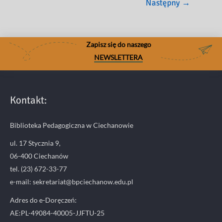
Następny
→
i
–
30
29
września
września
Zapisz się do naszego
2020
2020
NEWSLETTERA
r.
r.
Kontakt:
Biblioteka Pedagogiczna w Ciechanowie
ul. 17 Stycznia 9,
06-400 Ciechanów
tel. (23) 672-33-77
e-mail: sekretariat@bpciechanow.edu.pl
Adres do e-Doręczeń:
AE:PL-49084-40005-JJFTU-25