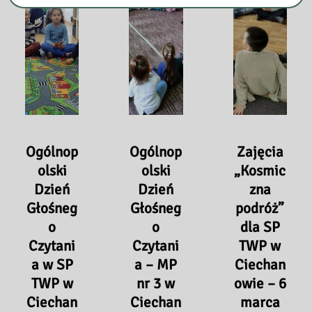
dla
Ciechanowie
klasy
–
2
12.10.2020
A
r.
i
B
SP
TWP
w
Ogólnop
Ogólnop
Zajęcia
Ciechanowie
olski
olski
„Kosmic
–
Dzień
Dzień
zna
19,
Głośneg
Głośneg
podróż”
21
o
o
dla SP
październik
Czytani
Czytani
TWP w
2020
a w SP
a – MP
Ciechan
r.
TWP w
nr 3 w
owie – 6
Ciechan
Ciechan
marca