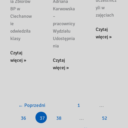
uczestnicz
ia Zbiorów
Adriana
yli w
BP w
Karwowska
zajęciach
Ciechanow
–
ie
pracownicy
Zajęcia
Czytaj
odwiedziła
Wydziału
„Kosmiczna
więcej »
klasy
Udostępnia
podróż”
nia
dla
Ogólnopolski
Czytaj
SP
Dzień
Ogólnopolski
więcej »
Czytaj
TWP
Głośnego
Dzień
więcej »
w
Czytania
Głośnego
Ciechanowie
w
Czytania
–
SP
–
6
TWP
MP
marca
w
nr
←
Poprzedni
1
…
2020
Ciechanowie
3
36
37
38
…
52
r.
–
w
28
Ciechanowie