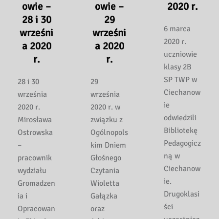
owie –
owie –
2020 r.
28 i 30
29
6 marca
wrześni
wrześni
2020 r.
a 2020
a 2020
uczniowie
r.
r.
klasy 2B
SP TWP w
28 i 30
29
Ciechanow
września
września
ie
2020 r.
2020 r. w
odwiedzili
Mirosława
związku z
Bibliotekę
Ostrowska
Ogólnopols
Pedagogicz
–
kim Dniem
ną w
pracownik
Głośnego
Ciechanow
wydziału
Czytania
ie.
Gromadzen
Wioletta
Drugoklasi
ia i
Gałązka
ści
Opracowan
oraz