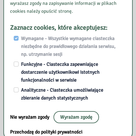
płynące z
Opracowan
wyrażasz zgody na zapisywanie informacji w plikach
sieci oraz
ia Zbiorów
cookies należy opuścić stronę.
promowani
BP,
e
odwiedziła
Zaznacz cookies, które akceptujesz:
klasą 2B i
Wymagane - Wszystkie wymagane ciasteczka
Klikaj
Czytaj
2A SP
niezbędne do prawidłowego działania serwisu,
bezpiecznie
więcej »
np. utrzymanie sesji
czyli
Opowiem
Czytaj
jak?
Funkcyjne - Ciasteczka zapewniające
Ci
więcej »
–
dostarczenie użytkownikowi istotnych
bajkę
Dzień
funkcjonalności w serwisie
–
Bezpiecznego
zajęcia
Analityczne - Ciasteczka umożliwiające
Komputera
czytelnicze
zbieranie danych statystycznych
w
z
MP
wykorzystaniem
Nie wyrażam zgody
Wyrażam zgodę
nr
Teatrzyku
3
Kamishibai
Przechodzę do polityki prywatności
w