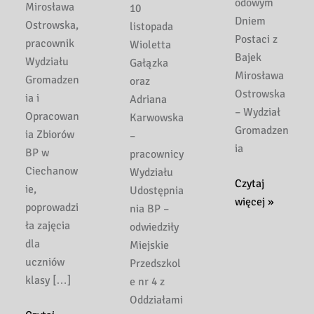
odowym
Mirosława
10
Dniem
Ostrowska,
listopada
Postaci z
pracownik
Wioletta
Bajek
Wydziału
Gałązka
Mirosława
Gromadzen
oraz
Ostrowska
ia i
Adriana
– Wydział
Opracowan
Karwowska
Gromadzen
ia Zbiorów
–
ia
BP w
pracownicy
Ciechanow
Wydziału
Międzynarodowy
Czytaj
ie,
Udostępnia
Dzień
więcej »
poprowadzi
nia BP –
Postaci
ła zajęcia
odwiedziły
z
dla
Miejskie
Bajek
uczniów
Przedszkol
w
klasy […]
e nr 4 z
SP
Oddziałami
TWP