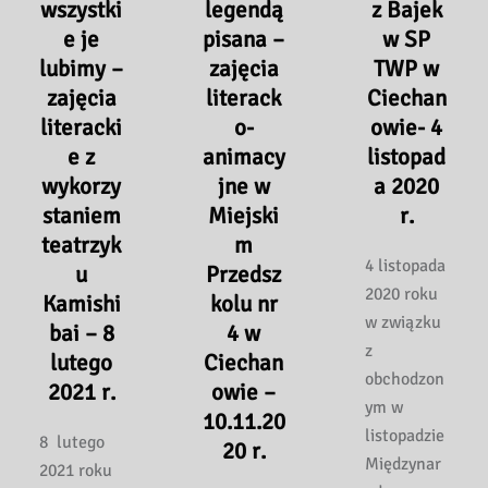
wszystki
legendą
z Bajek
e je
pisana –
w SP
lubimy –
zajęcia
TWP w
zajęcia
literack
Ciechan
literacki
o-
owie- 4
e z
animacy
listopad
wykorzy
jne w
a 2020
staniem
Miejski
r.
teatrzyk
m
4 listopada
u
Przedsz
2020 roku
Kamishi
kolu nr
w związku
bai – 8
4 w
z
lutego
Ciechan
obchodzon
2021 r.
owie –
ym w
10.11.20
listopadzie
8 lutego
20 r.
Międzynar
2021 roku