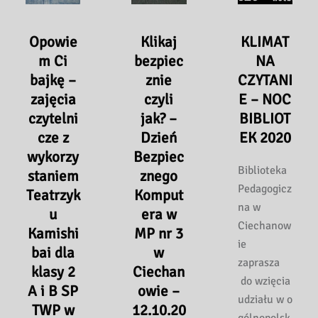
10.11.2020
r.
Opowie
Klikaj
KLIMAT
m Ci
bezpiec
NA
bajkę –
znie
CZYTANI
zajęcia
czyli
E – NOC
czytelni
jak? –
BIBLIOT
cze z
Dzień
EK 2020
wykorzy
Bezpiec
Biblioteka
staniem
znego
Pedagogicz
Teatrzyk
Komput
na w
u
era w
Ciechanow
Kamishi
MP nr 3
ie
bai dla
w
zaprasza
klasy 2
Ciechan
do wzięcia
A i B SP
owie –
udziału w o
TWP w
12.10.20