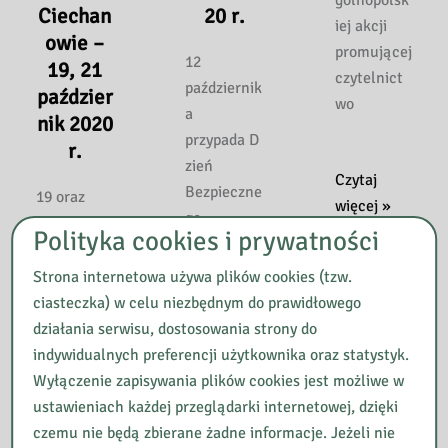
gólnopolsk
Ciechan
20 r.
iej akcji
owie –
promującej
12
19, 21
czytelnict
październik
paździer
wo
a
nik 2020
przypada D
r.
zień
KLIMAT
Czytaj
Bezpieczne
19 oraz
NA
więcej »
go
21paździer
CZYTANIE
Polityka cookies i prywatności
Komputera
nika 2020
–
. To
r.
Strona internetowa używa plików cookies (tzw.
NOC
inicjatywa,
Mirosława
ciasteczka) w celu niezbędnym do prawidłowego
BIBLIOTEK
która ma
Ostrowska,
działania serwisu, dostosowania strony do
2020
na celu
pracownik
indywidualnych preferencji użytkownika oraz statystyk.
zwrócenie
Wydziału
Wyłączenie zapisywania plików cookies jest możliwe w
uwagi na
Gromadzen
ustawieniach każdej przeglądarki internetowej, dzięki
zagrożenia
ia i
czemu nie będą zbierane żadne informacje. Jeżeli nie