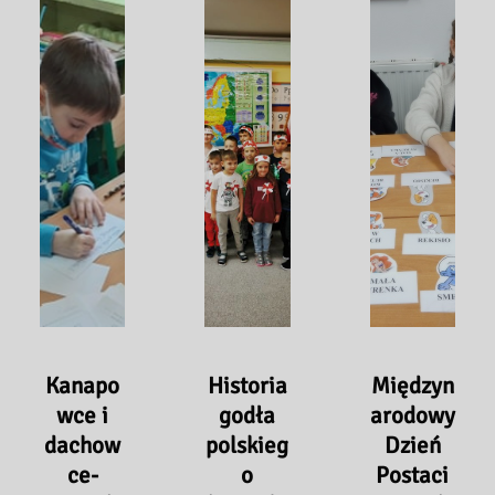
Kanapo
Historia
Międzyn
wce i
godła
arodowy
dachow
polskieg
Dzień
ce-
o
Postaci