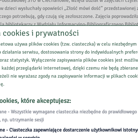
y Podstawowej STO w Ciechanowie, wzięła udział w zajęciach czytel
rw dzieci wysłuchały opowieści „Złość mówi dość” przedstawionej 
zego potrzebują, gdy czują się zezłoszczone. Zajęcia poprowadził
a bibliotekarzy z Wydziału Informacyjno-Bibliograficznego Biblio
a cookies i prywatności
netowa używa plików cookies (tzw. ciasteczka) w celu niezbędnym
 działania serwisu, dostosowania strony do indywidualnych prefer
oraz statystyk. Wyłączenie zapisywania plików cookies jest możli
 każdej przeglądarki internetowej, dzięki czemu nie będą zbieran
eżeli nie wyrażasz zgody na zapisywanie informacji w plikach cook
nę.
ookies, które akceptujesz:
e - Wszystkie wymagane ciasteczka niezbędne do prawidłowego 
, np. utrzymanie sesji
ne - Ciasteczka zapewniające dostarczenie użytkownikowi istotn
nalności w serwisie