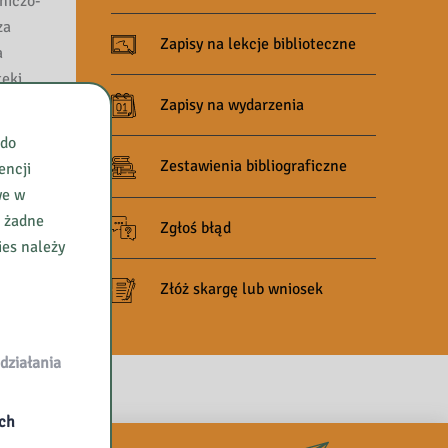
niczo-
za
Zapisy na lekcje biblioteczne
a
teki
Zapisy na wydarzenia
 do
Zestawienia bibliograficzne
encji
we w
e żadne
Zgłoś błąd
ies należy
Złóż skargę lub wniosek
działania
ych