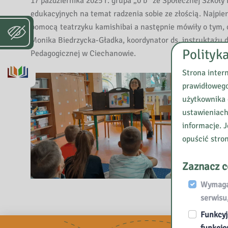
17 października 2025 r. grupa „0 b” ze Społecznej Szkoł
edukacyjnych na temat radzenia sobie ze złością. Najpie
pomocą teatrzyku kamishibai a następnie mówiły o tym, c
Monika Biedrzycka-Gładka, koordynator ds. instruktażu dl
Polityk
Pedagogicznej w Ciechanowie.
Strona inter
prawidłowego
użytkownika 
ustawieniach
informacje. J
opuścić stro
Zaznacz c
Wymagan
serwisu
Funkcyj
funkcjo