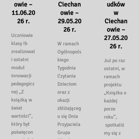
owie –
Ciechan
udków
11.06.20
owie –
w
26 r.
29.05.20
Ciechan
26 r.
owie –
Uczniowie
27.05.20
klasy Ib
W ramach
26 r.
zrealizowal
Ogólnopols
i ostatni
kiego
Już po raz
moduł
Tygodnia
ostatni, w
innowacji
Czytania
ramach
pedagogicz
Dzieciom
projektu
nej „Z
oraz z
„Książka o
książką w
okazji
każdej
świat
zbliżająceg
porze
wartości”,
o się Dnia
roku”,
który był
Przyjaciela
spotkaliś
poświęcon
Grupa
my się z