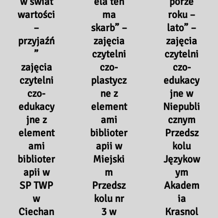
w świat
ela ten
porze
wartości
ma
roku –
–
skarb” –
lato” –
przyjaźń
zajęcia
zajęcia
”
czytelni
czytelni
zajęcia
czo-
czo-
czytelni
plastycz
edukacy
czo-
ne z
jne w
edukacy
element
Niepubli
jne z
ami
cznym
element
biblioter
Przedsz
ami
apii w
kolu
biblioter
Miejski
Językow
apii w
m
ym
SP TWP
Przedsz
Akadem
w
kolu nr
ia
Ciechan
3 w
Krasnol