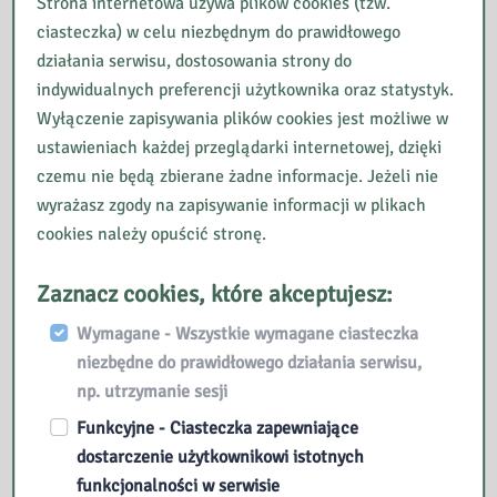
Strona internetowa używa plików cookies (tzw.
ze
Ciechanow
kwietnia
ciasteczka) w celu niezbędnym do prawidłowego
Społecznej
ie
Wioletta
działania serwisu, dostosowania strony do
Szkoły
zrealizował
Gałązka z
indywidualnych preferencji użytkownika oraz statystyk.
Podstawow
a kolejny
Wydziału
Wyłączenie zapisywania plików cookies jest możliwe w
ej STO w
punkt
Udostępnia
ustawieniach każdej przeglądarki internetowej, dzięki
Ciechanow
innowacji
nia
czemu nie będą zbierane żadne informacje. Jeżeli nie
ie, aby
pedagogicz
Zbiorów BP
wyrażasz zgody na zapisywanie informacji w plikach
wziąć
nej „Z
spotkała
cookies należy opuścić stronę.
udział w
książką w
się z grupą
zajęciach
świat
Krasnala
Zaznacz cookies, które akceptujesz:
czytelniczy
wartości”.
Wesołka z
ch
Tematem
Niepublicz
Wymagane - Wszystkie wymagane ciasteczka
zajęć
nego
niezbędne do prawidłowego działania serwisu,
„Ukryta
Czytaj
Przedszkol
np. utrzymanie sesji
baśń”
więcej »
„Z
Czytaj
a
Funkcyjne - Ciasteczka zapewniające
–
książką
więcej »
Językoweg
dostarczenie użytkownikowi istotnych
zajęcia
w
o
funkcjonalności w serwisie