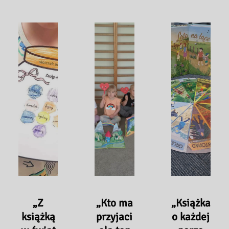
„Z
„Kto ma
„Książka
książką
przyjaci
o każdej