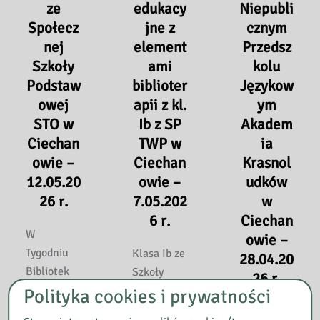
ze
edukacy
Niepubli
Społecz
jne z
cznym
nej
element
Przedsz
Szkoły
ami
kolu
Podstaw
biblioter
Językow
owej
apii z kl.
ym
STO w
Ib z SP
Akadem
Ciechan
TWP w
ia
owie –
Ciechan
Krasnol
12.05.20
owie –
udków
26 r.
7.05.202
w
6 r.
Ciechan
W
owie –
Tygodniu
Klasa Ib ze
28.04.20
Bibliotek
Szkoły
26 r.
odwiedziła
Podstawow
Polityka cookies i prywatności
nas klasa 2
ej TWP w
28