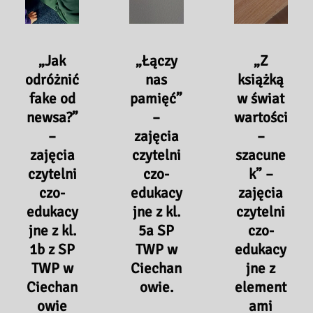
Ciechanowie
w
–
Ciechanowie
7.05.2026
–
„Jak
„Łączy
„Z
r.
28.04.2026
odróżnić
nas
książką
r.
fake od
pamięć”
w świat
newsa?”
–
wartości
–
zajęcia
–
zajęcia
czytelni
szacune
czytelni
czo-
k” –
czo-
edukacy
zajęcia
edukacy
jne z kl.
czytelni
jne z kl.
5a SP
czo-
1b z SP
TWP w
edukacy
TWP w
Ciechan
jne z
Ciechan
owie.
element
owie
ami