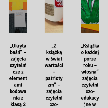
SP
w
Niepublicznym
TWP
Miejskim
Przedszkolu
w
Przedszkolu
Językowym
Ciechanowie
nr
Akademia
–
3
Krasnoludków
11.06.2026
w
w
r.
Ciechanowie
Ciechanowie
„Ukryta
„Z
„Książka
–
–
baśń” –
książką
o każdej
29.05.2026
27.05.2026
zajęcia
w świat
porze
r.
r.
czytelni
wartości
roku –
cze z
–
wiosna”
element
patrioty
zajęcia
ami
zm” –
czytelni
kodowa
zajęcia
czo-
nia z
czytelni
edukacy
klasą 2
czo-
jne w