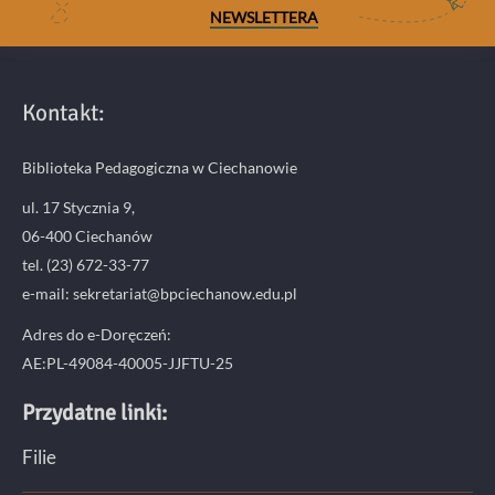
edukacyjne
NEWSLETTERA
Ciechanowie
z
elementami
biblioterapii
Kontakt:
z
kl.
Biblioteka Pedagogiczna w Ciechanowie
IB
SP
ul. 17 Stycznia 9,
TWP
06-400 Ciechanów
w
tel. (23) 672-33-77
Ciechanowie
e-mail: sekretariat@bpciechanow.edu.pl
Adres do e-Doręczeń:
AE:PL-49084-40005-JJFTU-25
Przydatne linki:
Filie