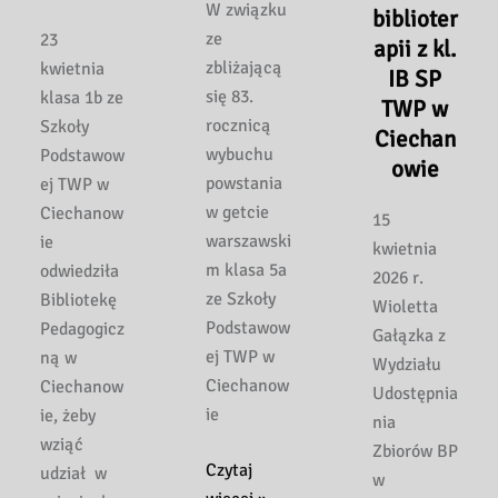
W związku
biblioter
ze
23
apii z kl.
zbliżającą
kwietnia
IB SP
się 83.
klasa 1b ze
TWP w
rocznicą
Szkoły
Ciechan
wybuchu
Podstawow
owie
powstania
ej TWP w
w getcie
Ciechanow
15
warszawski
ie
kwietnia
m klasa 5a
odwiedziła
2026 r.
ze Szkoły
Bibliotekę
Wioletta
Podstawow
Pedagogicz
Gałązka z
ej TWP w
ną w
Wydziału
Ciechanow
Ciechanow
Udostępnia
ie
ie, żeby
nia
wziąć
Zbiorów BP
„Łączy
Czytaj
udział w
w