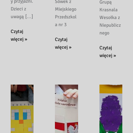
y przyjaźni.
Sówek z
Grupą
Dzieci z
Miejskiego
Krasnala
uwagą […]
Przedszkol
Wesołka z
a nr 3
Niepublicz
„Z
Czytaj
nego
książką
więcej »
„Kto
Czytaj
w
ma
więcej »
„Książka
Czytaj
świat
przyjaciela
o
więcej »
wartości
ten
każdej
–
ma
porze
przyjaźń”
skarb”
roku
zajęcia
–
–
czytelniczo-
zajęcia
lato”
edukacyjne
czytelniczo-
–
z
plastyczne
zajęcia
elementami
z
czytelniczo-
biblioterapii
elementami
edukacyjne
w
biblioterapii
w