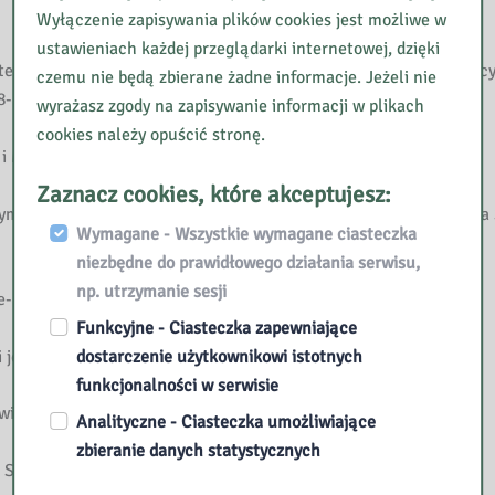
Wyłączenie zapisywania plików cookies jest możliwe w
ustawieniach każdej przeglądarki internetowej, dzięki
ligencja emocjonalna i kompetencje społeczne u osób pracujący
czemu nie będą zbierane żadne informacje. Jeżeli nie
 8-10
wyrażasz zgody na zapisywanie informacji w plikach
cookies należy opuścić stronę.
 Mazurach // Polityka Społeczna. – 2006, nr 2, s. 19-24
Zaznacz cookies, które akceptujesz:
ym rynku pracy województwa warmińsko-mazurskiego // Polityka 
Wymagane - Wszystkie wymagane ciasteczka
niezbędne do prawidłowego działania serwisu,
np. utrzymanie sesji
ipotetyczne związki // Polityka Społeczna. – 2005, nr 8, s. 1-5
Funkcyjne - Ciasteczka zapewniające
dostarczenie użytkownikowi istotnych
jego konsekwencje// Edukacja. – 2006, nr 2, s. 20-27.
funkcjonalności w serwisie
dualizm // Nowa Szkoła. – 1999, nr 6, s. 53-55
Analityczne - Ciasteczka umożliwiające
zbieranie danych statystycznych
koła. – 2001, nr 8, s. 53-54