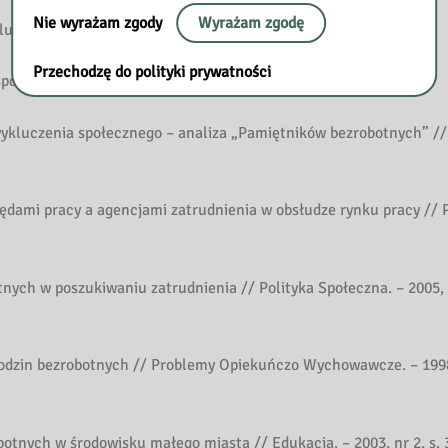
Nie wyrażam zgody
Wyrażam zgodę
czeni // Nowa Szkoła. – 2001, nr 9, s. 55-56
Przechodzę do polityki prywatności
czesności // Dyrektor Szkoły. – 2005, nr 4, s. 53-56
ykluczenia społecznego – analiza „Pamiętników bezrobotnych” //
dami pracy a agencjami zatrudnienia w obsłudze rynku pracy // P
ych w poszukiwaniu zatrudnienia // Polityka Społeczna. – 2005, n
odzin bezrobotnych // Problemy Opiekuńczo Wychowawcze. – 1998
otnych w środowisku małego miasta // Edukacja. – 2003, nr 2, s. 