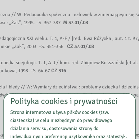
zna // W: Pedagogika społeczna : człowiek w zmieniającym się ś
awa : „Żak”, 1995. –S. 367-387
M 37.01/.08
gogiczna XXI wieku. T. 1, A-F / [red. Ewa Różycka ; aut. 1 t. Kr
ickie „Żak”, 2003. –S. 351-356
CZ 37.01/.08
ia socjologii. T. 1, A-J / kom. red. Zbigniew Bokszański [et al. 
Naukowa, 1998. –S. 64-67
CZ 316
 i biedy // W: Wymiary dzieciństwa : problemy dziecka i dzieciń
dwigi Bińczyckiej i Barbary Smolińskiej-Theiss. – Kraków : Oficyna
Polityka cookies i prywatności
Strona internetowa używa plików cookies (tzw.
ciasteczka) w celu niezbędnym do prawidłowego
działania serwisu, dostosowania strony do
ka: O młodych bezrobotnych // Problemy Opiekuńczo Wychowawcz
indywidualnych preferencji użytkownika oraz statystyk.