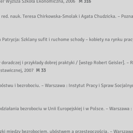
aMer Wyższa Szkoła Ekonomiczna, 2006
M 316
 red. nauk. Teresa Chirkowska-Smolak i Agata Chudzicka. – Pozn
atrycja: Szklany sufit i ruchome schody – kobiety na rynku prac
radczej i przykłady dobrej praktyki / [wstęp Robert Geisler]. – R
Ustawicznej, 2007
M 33
stwu i bezrobociu. – Warszawa : Instytut Pracy i Spraw Socjalny
ziałania bezrobociu w Unii Europejskiej i w Polsce. – Warszawa :
iązki między bezrobociem, ubóstwem a przestępczością. – Warszawa