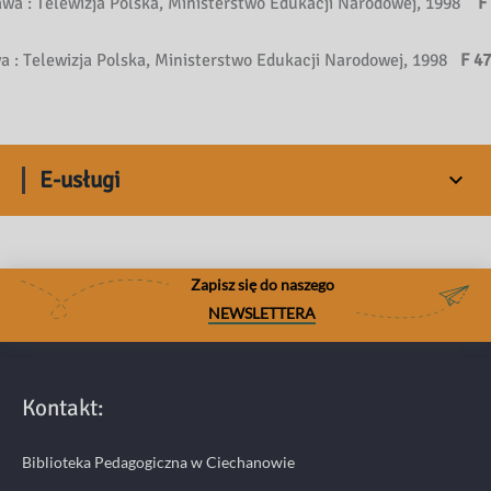
awa : Telewizja Polska, Ministerstwo Edukacji Narodowej, 1998
F
a : Telewizja Polska, Ministerstwo Edukacji Narodowej, 1998
F 4
E-usługi
Zapisz się do naszego
NEWSLETTERA
Kontakt:
Biblioteka Pedagogiczna w Ciechanowie