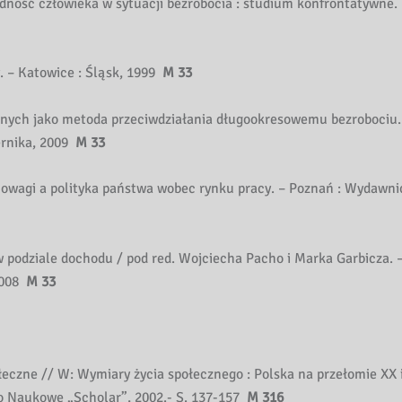
dność człowieka w sytuacji bezrobocia : studium konfrontatywne.
. – Katowice : Śląsk, 1999
M 33
tnych jako metoda przeciwdziałania długookresowemu bezrobociu. 
rnika, 2009
M 33
owagi a polityka państwa wobec rynku pracy. – Poznań : Wydawn
w podziale dochodu / pod red. Wojciecha Pacho i Marka Garbicza.
2008
M 33
czne // W: Wymiary życia społecznego : Polska na przełomie XX 
o Naukowe „Scholar”, 2002.- S. 137-157
M 316