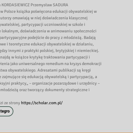
 KORDASIEWICZ Przemysław SADURA
 w Polsce książka poświęcona edukacji obywatelskiej w
Autorzy omawiają w niej doświadczenia klasycznej
ywatelskiej, partycypacji uczniowskiej w szkole i
e lokalnym, doświadczenia w animowaniu społeczności
 partycypacyjne podejście do pracy z młodzieżą. Badają
owe i teoretyczne edukacji obywatelskiej w działaniu,
dzy innymi z praktyki polskiej, brytyjskiej i niemieckiej.
znajdą w książce krytykę traktowania partycypacji i
enia jako uniwersalnego remedium na kryzys demokracji
stwa obywatelskiego. Adresatami publikacji są kręgi
 zajmujące się edukacją obywatelską i partycypacją, a
eksyjni praktycy„ – organizacje pozarządowe i urzędnicy –
 młodzieżą oraz tworzący dokumenty strategiczne i
zi ze strony
https://scholar.com.pl/
ntegro