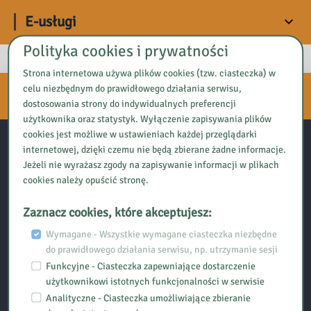
E-usługi
Polityka cookies i prywatności
Strona internetowa używa plików cookies (tzw. ciasteczka) w
Zapisz się do naszego
celu niezbędnym do prawidłowego działania serwisu,
NEWSLETTERA
dostosowania strony do indywidualnych preferencji
użytkownika oraz statystyk. Wyłączenie zapisywania plików
cookies jest możliwe w ustawieniach każdej przeglądarki
internetowej, dzięki czemu nie będą zbierane żadne informacje.
Kontakt:
Jeżeli nie wyrażasz zgody na zapisywanie informacji w plikach
cookies należy opuścić stronę.
Biblioteka Pedagogiczna w Ciechanowie
Zaznacz cookies, które akceptujesz:
ul. 17 Stycznia 9,
06-400 Ciechanów
Wymagane - Wszystkie wymagane ciasteczka niezbędne
tel. (23) 672-33-77
do prawidłowego działania serwisu, np. utrzymanie sesji
e-mail: sekretariat@bpciechanow.edu.pl
Funkcyjne - Ciasteczka zapewniające dostarczenie
Adres do e-Doręczeń:
użytkownikowi istotnych funkcjonalności w serwisie
AE:PL-49084-40005-JJFTU-25
Analityczne - Ciasteczka umożliwiające zbieranie