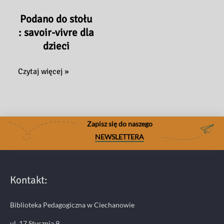
Podano do stołu
: savoir-vivre dla
dzieci
Podano
Czytaj więcej »
do
stołu
:
savoir-
Zapisz się do naszego
vivre
NEWSLETTERA
dla
dzieci
Kontakt:
Biblioteka Pedagogiczna w Ciechanowie
ul. 17 Stycznia 9,