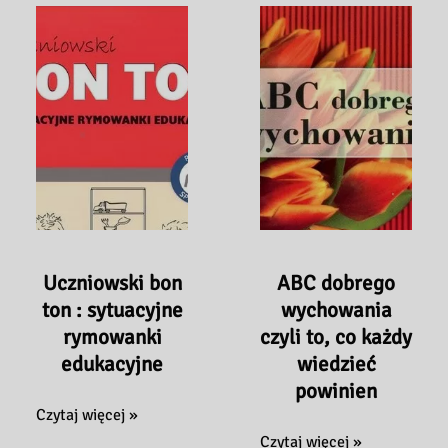
lekkim
tonie
o
bon
tonie
Uczniowski bon
ABC dobrego
ton : sytuacyjne
wychowania
rymowanki
czyli to, co każdy
edukacyjne
wiedzieć
powinien
Uczniowski
Czytaj więcej »
bon
ABC
Czytaj więcej »