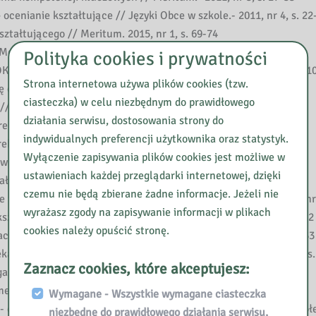
ocenianie kształtujące // Języki Obce w szkole.- 2011, nr 4, s. 22
ztałtującego // Meritum. 2015, nr 1, s. 69-74
Meritum.- 2015, nr 1, s. 19-24
Polityka cookies i prywatności
 jest okay? // Język Polski w Szkole IV-VI.- 2006/2007, nr 4, s. 1
Strona internetowa używa plików cookies (tzw.
 opłaca? // Psychologia w Szkole.- 2007, nr 3, s. 33-44
ciasteczka) w celu niezbędnym do prawidłowego
/ Psychologia w Szkole.- 2006, nr 2, s. 13-20
działania serwisu, dostosowania strony do
ktor Szkoły.- 2004, nr 6, s. 22-23
indywidualnych preferencji użytkownika oraz statystyk.
ktor szkoły.- 2017, nr 5, s. 56-57
Wyłączenie zapisywania plików cookies jest możliwe w
 Szkole.- 2007, nr 4, s. 55-60
ustawieniach każdej przeglądarki internetowej, dzięki
łtujące?// Dyrektor Szkoły.- 2005, nr 5, s. 15-18
czemu nie będą zbierane żadne informacje. Jeżeli nie
i sumujące (próba porównania) // Wszystko dla Szkoły.- 2010, nr 
wyrażasz zgody na zapisywanie informacji w plikach
ształtujące w metodzie projektu // Meritum.- 2015, nr 1, s. 45-52
cookies należy opuścić stronę.
ji wczesnoszkolnej // Języki Obce w Szkole.- 2011, nr 4, s. 30-33
karstwem na problemy edukacji // Dyrektor Szkoły.- 2008, nr 7, s.
Zaznacz cookies, które akceptujesz:
 zmieniać szkołę // Dyrektor Szkoły.- 2008, nr 2, s. 45-47
dium.- 2010, nr 2, s. 20
Wymagane - Wszystkie wymagane ciasteczka
działam: strategie i dobre praktyki kształcenia kompetencji spo
niezbędne do prawidłowego działania serwisu,