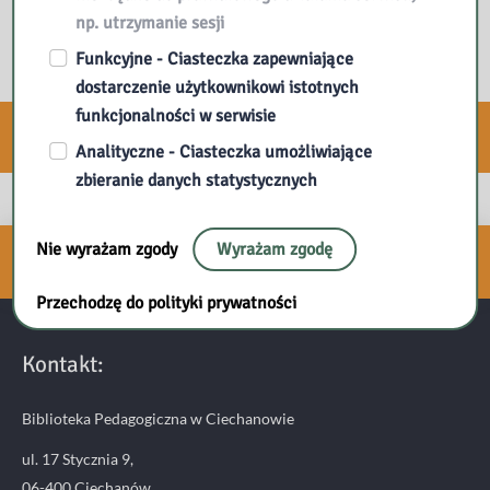
np. utrzymanie sesji
Funkcyjne - Ciasteczka zapewniające
dostarczenie użytkownikowi istotnych
funkcjonalności w serwisie
E-usługi
Analityczne - Ciasteczka umożliwiające
zbieranie danych statystycznych
Zapisz się do naszego
Nie wyrażam zgody
Wyrażam zgodę
NEWSLETTERA
Przechodzę do polityki prywatności
Kontakt:
Biblioteka Pedagogiczna w Ciechanowie
ul. 17 Stycznia 9,
06-400 Ciechanów