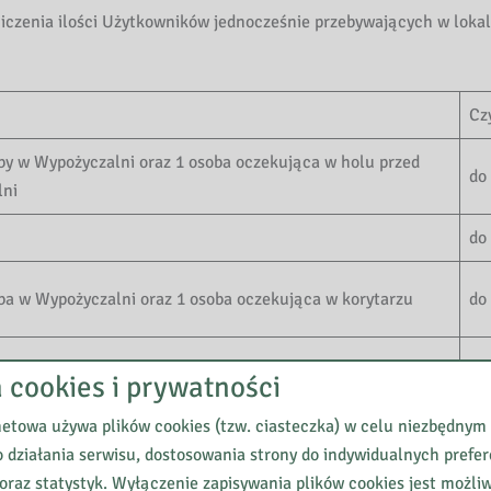
czenia ilości Użytkowników jednocześnie przebywających w loka
Cz
oby w Wypożyczalni oraz 1 osoba oczekująca w holu przed
do
lni
do
oba w Wypożyczalni oraz 1 osoba oczekująca w korytarzu
do
oba oczekująca
a cookies i prywatności
do
u
netowa używa plików cookies (tzw. ciasteczka) w celu niezbędnym
 działania serwisu, dostosowania strony do indywidualnych prefer
1 
oraz statystyk. Wyłączenie zapisywania plików cookies jest możli