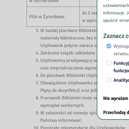
w Sochaczewie
ustawieniach
informacje. J
do 2 osób, z czego 1 os
Filia w Żyrardowie
opuścić stro
w wyznaczonym miejsc
W każdej placówce Biblioteki zostaje przygo
Zaznacz c
materiały biblioteczne, bez konieczności kon
Użytkownik jedynie zwraca wypożyczone zbio
Wymagan
Zwrócone książki odkładane są na 3-dniową k
serwisu
Użytkownicy przebywający w lokalach Bibliot
Funkcyj
oraz nieprzekraczania wyznaczonych linii, jeś
funkcjo
Do placówek Biblioteki Użytkownik może wejś
Anality
Obowiązkiem Użytkownika jest także dezynfe
Płyny do dezynfekcji oraz jednorazowe rękaw
Pracownik Biblioteki może odmówić obsługi 
Nie wyrażam
wymogów sanitarnych.
Przechodzę d
W zależności od rozwoju sytuacji epidemicz
Państwa informować.
Pozostałe rekomendacje dla Użytkowników: