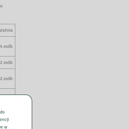
lu
ytelnia
 4 osób
 2 osób
 2 osób
 2 osób
 do
encji
osoba
we w