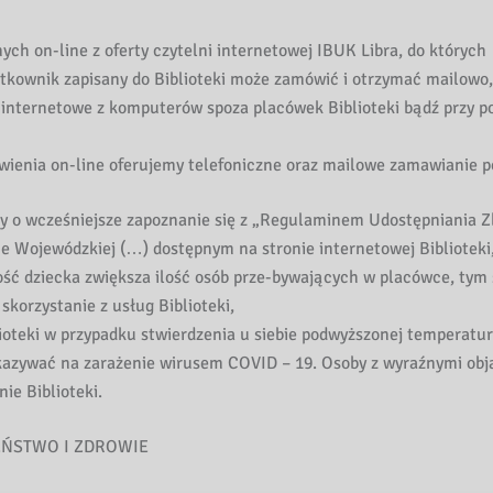
ch on-line z oferty czytelni internetowej IBUK Libra, do których
ytkownik zapisany do Biblioteki może zamówić i otrzymać mailowo,
 internetowe z komputerów spoza placówek Biblioteki bądź przy 
ienia on-line oferujemy telefoniczne oraz mailowe zamawianie po
imy o wcześniejsze zapoznanie się z „Regulaminem Udostępniania Z
e Wojewódzkiej (…) dostępnym na stronie internetowej Biblioteki
ność dziecka zwiększa ilość osób prze-bywających w placówce, ty
orzystanie z usług Biblioteki,
ioteki w przypadku stwierdzenia u siebie podwyższonej temperatur
zywać na zarażenie wirusem COVID – 19. Osoby z wyraźnymi ob
e Biblioteki.
EŃSTWO I ZDROWIE