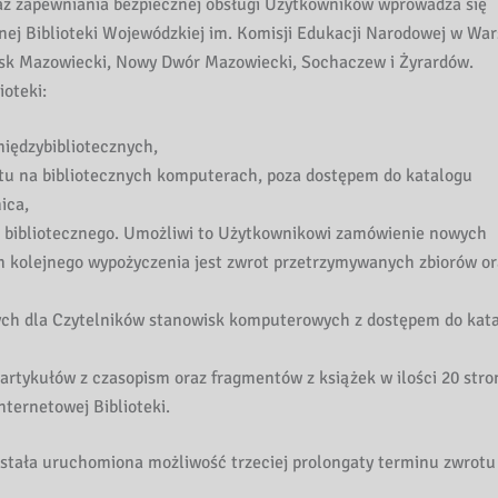
az zapewniania bezpiecznej obsługi Użytkowników wprowadza się
nej Biblioteki Wojewódzkiej im. Komisji Edukacji Narodowej w Wa
odzisk Mazowiecki, Nowy Dwór Mazowiecki, Sochaczew i Żyrardów.
oteki:
międzybibliotecznych,
etu na bibliotecznych komputerach, poza dostępem do katalogu
ica,
 bibliotecznego. Umożliwi to Użytkownikowi zamówienie nowych
m kolejnego wypożyczenia jest zwrot przetrzymywanych zbiorów or
nych dla Czytelników stanowisk komputerowych z dostępem do kat
rtykułów z czasopism oraz fragmentów z książek w ilości 20 stro
ternetowej Biblioteki.
ostała uruchomiona możliwość trzeciej prolongaty terminu zwrotu