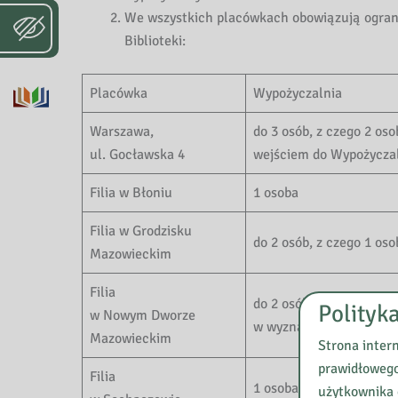
We wszystkich placówkach obowiązują ograni
Biblioteki:
Placówka
Wypożyczalnia
Warszawa,
do 3 osób, z czego 2 os
ul. Gocławska 4
wejściem do Wypożycza
Filia w Błoniu
1 osoba
Filia w Grodzisku
do 2 osób, z czego 1 os
Mazowieckim
Filia
do 2 osób, z czego 1 os
Polityk
w Nowym Dworze
w wyznaczonym miejsc
Mazowieckim
Strona inter
prawidłowego
Filia
1 osoba
użytkownika 