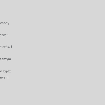
pomocy
zycji,
biorów i
,
m samym
y, bądź
jawami