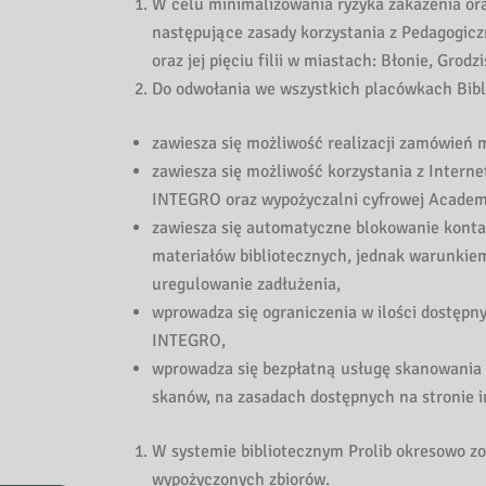
W celu minimalizowania ryzyka zakażenia or
następujące zasady korzystania z Pedagogicz
oraz jej pięciu filii w miastach: Błonie, Gr
Do odwołania we wszystkich placówkach Bibli
zawiesza się możliwość realizacji zamówień 
zawiesza się możliwość korzystania z Intern
INTEGRO oraz wypożyczalni cyfrowej Academ
zawiesza się automatyczne blokowanie konta
materiałów bibliotecznych, jednak warunkie
uregulowanie zadłużenia,
wprowadza się ograniczenia w ilości dostęp
INTEGRO,
wprowadza się bezpłatną usługę skanowania a
skanów, na zasadach dostępnych na stronie in
W systemie bibliotecznym Prolib okresowo z
wypożyczonych zbiorów.