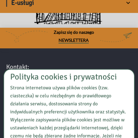
E-usługi
Zapisz się do naszego
NEWSLETTERA
Kontakt:
Polityka cookies i prywatności
Biblioteka Pedagogiczna w Ciechanowie
Strona internetowa używa plików cookies (tzw.
ul. 17 Stycznia 9,
ciasteczka) w celu niezbędnym do prawidłowego
06-400 Ciechanów
działania serwisu, dostosowania strony do
tel. (23) 672-33-77
indywidualnych preferencji użytkownika oraz statystyk.
e-mail: sekretariat@bpciechanow.edu.pl
Wyłączenie zapisywania plików cookies jest możliwe w
ustawieniach każdej przeglądarki internetowej, dzięki
Adres do e-Doręczeń:
czemu nie będą zbierane żadne informacje. Jeżeli nie
AE:PL-49084-40005-JJFTU-25