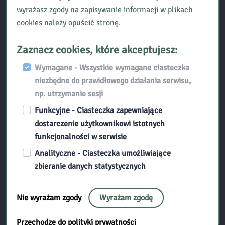
wyrażasz zgody na zapisywanie informacji w plikach
Przydatne linki:
cookies należy opuścić stronę.
Filie
Zaznacz cookies, które akceptujesz:
Mapa strony
Wymagane - Wszystkie wymagane ciasteczka
niezbędne do prawidłowego działania serwisu,
Polityka prywatności
np. utrzymanie sesji
Funkcyjne - Ciasteczka zapewniające
Deklaracja dostępności
dostarczenie użytkownikowi istotnych
funkcjonalności w serwisie
RODO
Analityczne - Ciasteczka umożliwiające
Obowiązek informacyjny dla osób kontaktujących się
zbieranie danych statystycznych
drogą mailową
Nie wyrażam zgody
Wyrażam zgodę
Standardy Ochrony Małoletnich
Przechodzę do polityki prywatności