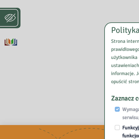
Polityk
Strona inter
prawidłowego
użytkownika 
ustawieniach
informacje. J
opuścić stro
Zaznacz c
Wymagan
serwisu
Funkcyj
funkcjo