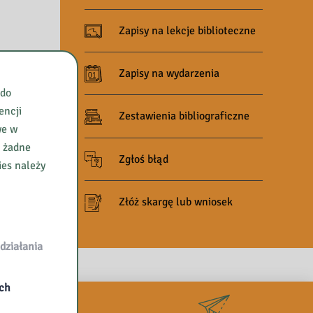
Zapisy na lekcje biblioteczne
Zapisy na wydarzenia
 do
encji
Zestawienia bibliograficzne
we w
e żadne
Zgłoś błąd
ies należy
Złóż skargę lub wniosek
działania
ych
RA