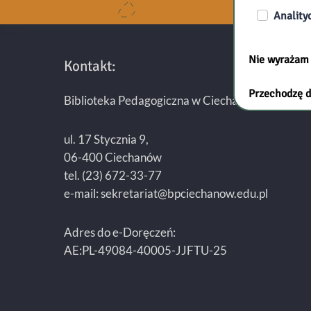
Anality
Nie wyrażam
Kontakt:
Przechodzę d
Biblioteka Pedagogiczna w Ciechanowie
ul. 17 Stycznia 9,
06-400 Ciechanów
tel. (23) 672-33-77
e-mail: sekretariat@bpciechanow.edu.pl
Adres do e-Doręczeń:
AE:PL-49084-40005-JJFTU-25