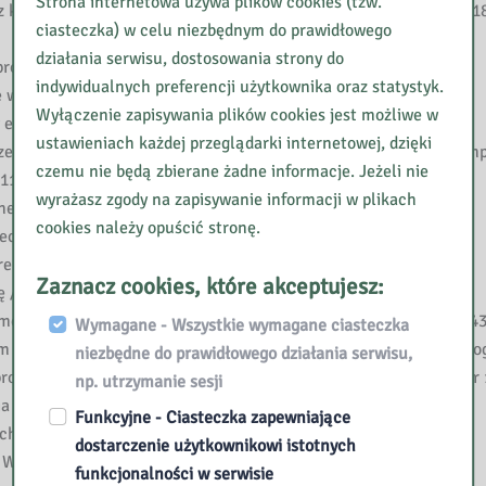
Strona internetowa używa plików cookies (tzw.
kotem, wężem i amerykańską firmą // W Cyfrowej Szkole. – 2018, 
ciasteczka) w celu niezbędnym do prawidłowego
działania serwisu, dostosowania strony do
rogramowania // Meritum.- 2013, nr 4, s. 44-51.
indywidualnych preferencji użytkownika oraz statystyk.
 klasach 1-3 // W Cyfrowej Szkole. – 2019, nr 1, s. 60-64.
Wyłączenie zapisywania plików cookies jest możliwe w
ukacji polonistycznej // Życie Szkoły. – 2018, nr 4, s. 2-6.
ustawieniach każdej przeglądarki internetowej, dzięki
e Scottie Go! : jak wykorzystać programowanie w rozwijaniu komp
czemu nie będą zbierane żadne informacje. Jeżeli nie
 11. Dod. „Biblioteka – Centrum Informacji”, s. 5-7.
wyrażasz zgody na zapisywanie informacji w plikach
 zamówienie // Meritum 2017, nr 4, s. 69-78.
cookies należy opuścić stronę.
eci programowania? // Meritum. – 2013, nr 2, s. 68-72.
tor Szkoły.- 2017, nr 1, s. 56-59.
Zaznacz cookies, które akceptujesz:
/ Dyrektor Szkoły. – 2018, nr 8, s. 55-57.
żna zaprzyjaźnić się z Pythonem? // Meritum. – 2017, nr 4, s. 43
Wymagane - Wszystkie wymagane ciasteczka
panteonie // Dyrektor Szkoły. – 2016, nr 6, dod ,,Nowe technologie
niezbędne do prawidłowego działania serwisu,
rogramowej w środowisku Snap! // W Cyfrowej Szkole. – 2019, nr 1
np. utrzymanie sesji
 w Snap! // W Cyfrowej Szkole. – 2018, nr 2, s. 39-44.
Funkcyjne - Ciasteczka zapewniające
a // W Cyfrowej Szkole. – 2018, nr 1, s. 43-47.
dostarczenie użytkownikowi istotnych
W Cyfrowej Szkole. – 2019, nr 2, s. 36-42.
funkcjonalności w serwisie