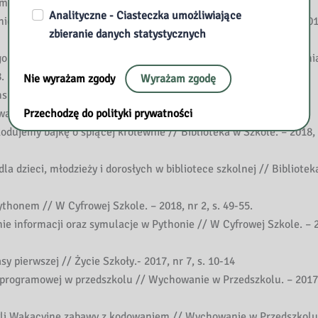
ramowania: Scratch.- Gliwice: Wydawnictwo Helion, 2019.
Analityczne - Ciasteczka umożliwiające
 z Mikołajem w bibliotece szkolnej // Biblioteka w Szkole. – 2018
zbieranie danych statystycznych
 uczymy się, programując?: refleksje o nauczaniu programowani
.
Nie wyrażam zgody
Wyrażam zgodę
 // W Cyfrowej Szkole. – 2019, nr 1, s. 37-39.
nie i programowanie // Życie Szkoły. – 2018, nr 5, s. 19-23.
Przechodzę do polityki prywatności
ujemy bajkę o śpiącej królewnie // Biblioteka w Szkole. – 2018, n
a dzieci, młodzieży i dorosłych w bibliotece szkolnej // Bibliotek
honem // W Cyfrowej Szkole. – 2018, nr 2, s. 49-55.
e informacji oraz symulacje w Pythonie // W Cyfrowej Szkole. – 2
 pierwszej // Życie Szkoły.- 2017, nr 7, s. 10-14
programowej w przedszkolu // Wychowanie w Przedszkolu. – 2017, 
li Wakacyjne zabawy z kodowaniem // Wychowanie w Przedszkolu.