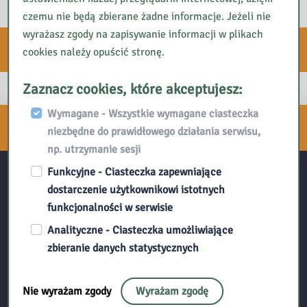
czemu nie będą zbierane żadne informacje. Jeżeli nie
wyrażasz zgody na zapisywanie informacji w plikach
E-usługi
cookies należy opuścić stronę.
Zaznacz cookies, które akceptujesz:
Wymagane - Wszystkie wymagane ciasteczka
Zapisz się do naszego
niezbędne do prawidłowego działania serwisu,
NEWSLETTERA
np. utrzymanie sesji
Funkcyjne - Ciasteczka zapewniające
dostarczenie użytkownikowi istotnych
Kontakt:
funkcjonalności w serwisie
Biblioteka Pedagogiczna w Ciechanowie
Analityczne - Ciasteczka umożliwiające
zbieranie danych statystycznych
ul. 17 Stycznia 9,
06-400 Ciechanów
tel. (23) 672-33-77
Nie wyrażam zgody
Wyrażam zgodę
e-mail: sekretariat@bpciechanow.edu.pl