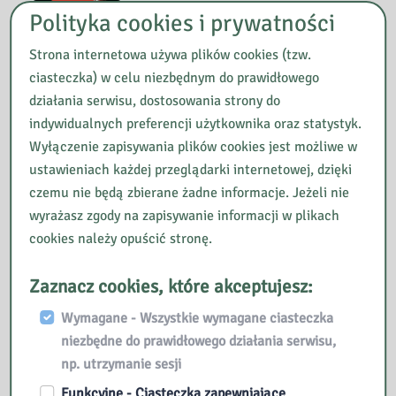
Ewidencja materiałów bibliotecznych
Polityka cookies i prywatności
Bezpłatnie
Strona internetowa używa plików cookies (tzw.
Autor: Bożena Lewandowska
ciasteczka) w celu niezbędnym do prawidłowego
działania serwisu, dostosowania strony do
Tworzenie materiałów promocyjnych
indywidualnych preferencji użytkownika oraz statystyk.
w p...
Wyłączenie zapisywania plików cookies jest możliwe w
Bezpłatnie
ustawieniach każdej przeglądarki internetowej, dzięki
Autor: Bożena Lewandowska
czemu nie będą zbierane żadne informacje. Jeżeli nie
wyrażasz zgody na zapisywanie informacji w plikach
Pierwsza pomoc obowiązkiem
cookies należy opuścić stronę.
każdego z nas
Bezpłatnie
Zaznacz cookies, które akceptujesz:
Autor: S2F0YXJ6eW5hIEthcmN6ZXdza2E=
Wymagane - Wszystkie wymagane ciasteczka
niezbędne do prawidłowego działania serwisu,
Cyfrowe uzależnienia
np. utrzymanie sesji
Bezpłatnie
Funkcyjne - Ciasteczka zapewniające