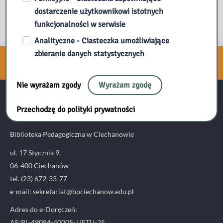
Autor: Anna Wesołowska
dostarczenie użytkownikowi istotnych
funkcjonalności w serwisie
Analityczne - Ciasteczka umożliwiające
zbieranie danych statystycznych
Zapisz się do naszego
NEWSLETTERA
Nie wyrażam zgody
Wyrażam zgodę
Kontakt:
Przechodzę do polityki prywatności
Biblioteka Pedagogiczna w Ciechanowie
ul. 17 Stycznia 9,
06-400 Ciechanów
tel. (23) 672-33-77
e-mail: sekretariat@bpciechanow.edu.pl
Adres do e-Doręczeń:
AE:PL-49084-40005-JJFTU-25