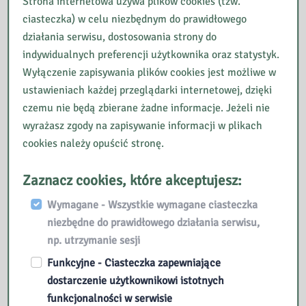
Strona internetowa używa plików cookies (tzw.
Przesłanie na platformę wykonanej pracy
ciasteczka) w celu niezbędnym do prawidłowego
zaliczeniowej korzystając z opcji „Prześlij
działania serwisu, dostosowania strony do
plik”.
indywidualnych preferencji użytkownika oraz statystyk.
Po zaliczeniu zadania każdy uczestnik kursu może
otrzymać Potwierdzenie jego
Wyłączenie zapisywania plików cookies jest możliwe w
ukończenia- w tym celu należy wysłać maila do
ustawieniach każdej przeglądarki internetowej, dzięki
prowadzącego podając adres do
czemu nie będą zbierane żadne informacje. Jeżeli nie
korespondencji. Możliwe jest również wykonanie skanu
wyrażasz zgody na zapisywanie informacji w plikach
zaświadczenia i przesłanie na
cookies należy opuścić stronę.
adres mailowy uczestnika kursu.
Zaznacz cookies, które akceptujesz:
Popular courses
Wymagane - Wszystkie wymagane ciasteczka
niezbędne do prawidłowego działania serwisu,
Ewidencja materiałów bibliotecznych
np. utrzymanie sesji
Bezpłatnie
Funkcyjne - Ciasteczka zapewniające
Autor: Bożena Lewandowska
dostarczenie użytkownikowi istotnych
funkcjonalności w serwisie