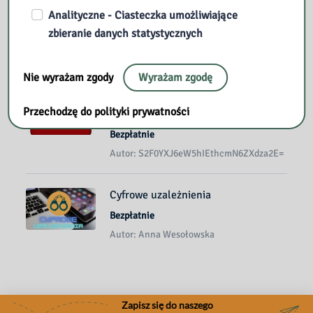
Tworzenie materiałów promocyjnych
Analityczne - Ciasteczka umożliwiające
w p...
zbieranie danych statystycznych
Bezpłatnie
Autor: Bożena Lewandowska
Nie wyrażam zgody
Wyrażam zgodę
Pierwsza pomoc obowiązkiem
Przechodzę do polityki prywatności
każdego z nas
Bezpłatnie
Autor: S2F0YXJ6eW5hIEthcmN6ZXdza2E=
Cyfrowe uzależnienia
Bezpłatnie
Autor: Anna Wesołowska
Zapisz się do naszego