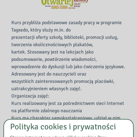
Kurs przybliża podstawowe zasady pracy w programie
Tagxedo, który służy m.in. do
prezentacji oferty szkoły, biblioteki, promocji usług,
tworzenia okolicznościowych plakatów,
kartek. Stosowany jest na lekcjach jako
podsumowanie, powtórzenie wiadomości,
wprowadzenie do dyskusji lub jako ćwiczenia językowe.
Adresowany jest do nauczycieli oraz
wszystkich zainteresowanych promocją placówki,
uatrakcyjnieniem własnych zajęć.
Organizacja zajęć:
Kurs realizowany jest za pośrednictwem sieci Internet
na platformie zdalnego nauczania
Kurs ma charakter samokształceniowy, udział w nim
Polityka cookies i prywatności
jest bezpłatny.
Warunki zaliczenia: