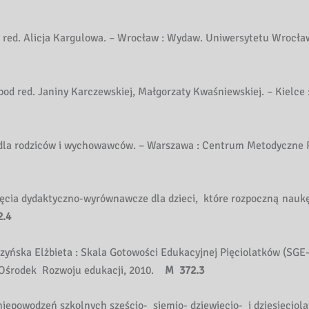
 / red. Alicja Kargulowa. – Wrocław : Wydaw. Uniwersytetu Wrocła
 pod red. Janiny Karczewskiej, Małgorzaty Kwaśniewskiej. – Kielce
ik dla rodziców i wychowawców. – Warszawa : Centrum Metodyczne
ajęcia dydaktyczno-wyrównawcze dla dzieci, które rozpoczną naukę
.4
zyńska Elżbieta : Skala Gotowości Edukacyjnej Pięciolatków (SGE-
: Ośrodek Rozwoju edukacji, 2010.
M 372.3
 niepowodzeń szkolnych sześcio- siemio- dziewięcio- i dziesięciola