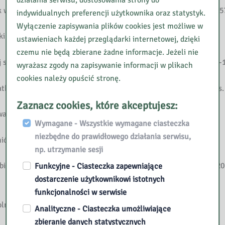
działania serwisu, dostosowania strony do
w szkole czy w przedszkolu? // Życie Szkoły. -2002, nr 9, s. 569-5
indywidualnych preferencji użytkownika oraz statystyk.
Wyłączenie zapisywania plików cookies jest możliwe w
ki szkolnej // Wychowanie w Przedszkolu. -2007, nr 9, 5-12.
ustawieniach każdej przeglądarki internetowej, dzięki
czemu nie będą zbierane żadne informacje. Jeżeli nie
 sześciolatków // Wychowanie w Przedszkolu. – 2007, nr 3, s. 11-
wyrażasz zgody na zapisywanie informacji w plikach
cookies należy opuścić stronę.
ka (rozm. przepr. Elżbieta Marek) // Życie Szkoły. – 2006, nr 8, s.
Zaznacz cookies, które akceptujesz:
ie do szkoły // Dyrektor Szkoły. – 2005, nr 3, s. 25-28, 37-38.
Wymagane - Wszystkie wymagane ciasteczka
niezbędne do prawidłowego działania serwisu,
ów // Nowa Szkoła . – 2008, nr 4, s. 4-9
np. utrzymanie sesji
ieramy dzieciństwo sześciolatkom? // Psychologia w Szkole. – 2011
Funkcyjne - Ciasteczka zapewniające
dostarczenie użytkownikowi istotnych
funkcjonalności w serwisie
ej // Życie Szkoły. – 2006, nr 7, s. 12-14.
Analityczne - Ciasteczka umożliwiające
zbieranie danych statystycznych