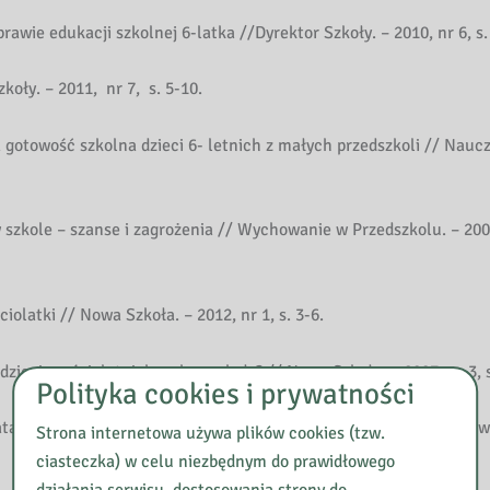
awie edukacji szkolnej 6-latka //Dyrektor Szkoły. – 2010, nr 6, s.
koły. – 2011, nr 7, s. 5-10.
 gotowość szkolna dzieci 6- letnich z małych przedszkoli // Nauc
 szkole – szanse i zagrożenia // Wychowanie w Przedszkolu. – 2000
iolatki // Nowa Szkoła. – 2012, nr 1, s. 3-6.
zieci sześcioletnich wobec szkoły? // Nowa Szkoła. – 2007, nr 3, s
Polityka cookies i prywatności
: lata 2009-2010 w polskim ustawodawstwie oświatowym // Wycho
Strona internetowa używa plików cookies (tzw.
ciasteczka) w celu niezbędnym do prawidłowego