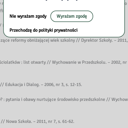
 na temat obniżenia do 6 lat wieku podjęcia obowiązku szkolnego :
cznej i postawy ciała) // Lider. – 2011, nr 11/12, s. 21-25.
Nie wyrażam zgody
Wyrażam zgodę
Edukacja i Dialog. – 2006, nr 3, s. 8-12.
Przechodzę do polityki prywatności
ące reformy obniżającej wiek szkolny // Dyrektor Szkoły. – 2011, 
ciolatków : list otwarty // Wychowanie w Przedszkolu. – 2002, nr 3
 Edukacja i Dialog. – 2006, nr 3, s. 12-15.
ły? : pytania i obawy nurtujące środowisko przedszkolne // Wycho
/ Nowa Szkoła. – 2011, nr 7, s. 61-62.