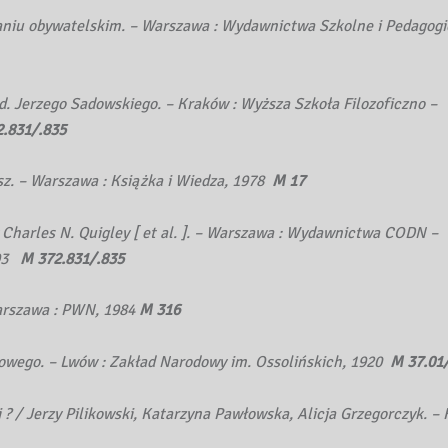
aniu obywatelskim. – Warszawa : Wydawnictwa Szkolne i Pedagogi
 red. Jerzego Sadowskiego. – Kraków : Wyższa Szkoła Filozoficzno –
.831/.835
sz. – Warszawa : Książka i Wiedza, 1978
M 17
 Charles N. Quigley [ et al. ]. – Warszawa : Wydawnictwa CODN –
93
M 372.831/.835
Warszawa : PWN, 1984
M 316
owego. – Lwów : Zakład Narodowy im. Ossolińskich, 1920
M 37.01
i ? / Jerzy Pilikowski, Katarzyna Pawłowska, Alicja Grzegorczyk. –