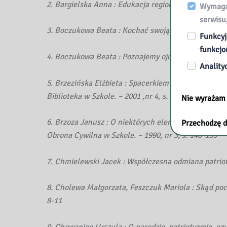
2. Bargielska Anna : Edukacja regionalna – w kręgu p
Wymagan
serwisu
3. Boczukowa Beata : Kochać swoją małą ojczyznę // 
Funkcyj
funkcjo
4. Boczukowa Beata : Poznajemy ojcowiznę // Edukacja
Anality
5. Brzezińska Elżbieta : Spacerkiem po mojej miejsco
Biblioteka w Szkole. – 2001 ,nr 4, s. 12-13
Nie wyrażam
6. Brzoza Janusz : O niektórych elementach patrio
Przechodzę d
Obrona Cywilna w Szkole. – 1990, nr 3, s. 148-155
7. Chmielewski Jacek : Współczesna odmiana patrioty
8. Cholewa Małgorzata, Feszczuk Mariola : Skąd poc
8-11
9. Chowaniec Urszula : O narodzie, patriotyzmie, cz