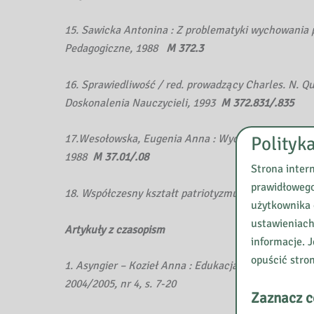
15. Sawicka Antonina : Z problematyki wychowania 
Pedagogiczne, 1988
M 372.3
16. Sprawiedliwość / red. prowadzący Charles. N. Q
Doskonalenia Nauczycieli, 1993
M 372.831/.835
Polityk
17.Wesołowska, Eugenia Anna : Wychowanie patriot
1988
M 37.01/.08
Strona inter
prawidłowego
18. Współczesny kształt patriotyzmu i internacjonal
użytkownika 
ustawieniach
Artykuły z czasopism
informacje. J
opuścić stro
1. Asyngier – Kozieł Anna : Edukacja regionalna, a e
2004/2005, nr 4, s. 7-20
Zaznacz c