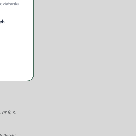
 6-16
działania
ych
nne.
nr 8, s.
k Polski