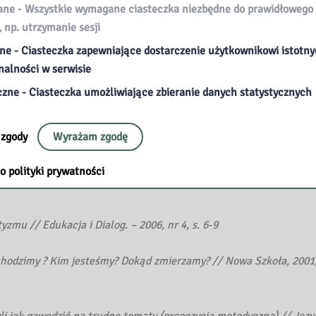
ojęć ojczyzny, patriotyzmu, tożsamości // Drama. – 2006, z. 50, s.
e - Wszystkie wymagane ciasteczka niezbędne do prawidłowego 
, np. utrzymanie sesji
Edukacja i Dialog. – 2003, nr 10, s. 21-25
ne - Ciasteczka zapewniające dostarczenie użytkownikowi istotn
nalności w serwisie
 i Dialog. – 1999, nr 5, s. 60-62
czne - Ciasteczka umożliwiające zbieranie danych statystycznych
wości : propozycja zajęć integrujących, różne dziedziny wiedzy //
 zgody
Wyrażam zgodę
tyczno – obronnego wychowania młodzieży // Przysposobienie Obro
o polityki prywatności
zmu // Edukacja i Dialog. – 2006, nr 4, s. 6-9
hodzimy ? Kim jesteśmy? Dokąd zmierzamy? // Nowa Szkoła, 2001, 
yli jak gawędzić na trudne tematy (propozycja metodyczna) // Języ