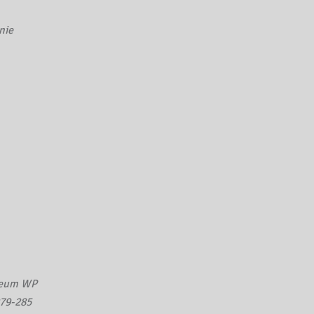
nie
uzeum WP
279-285