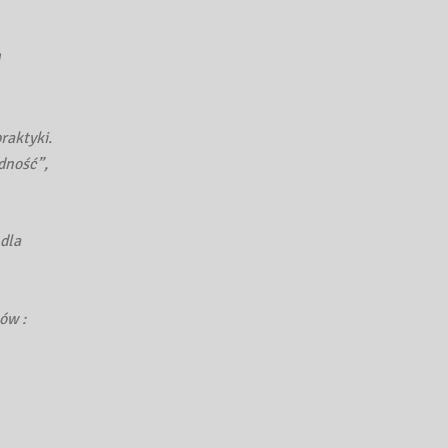
raktyki.
edność”,
dla
ów :