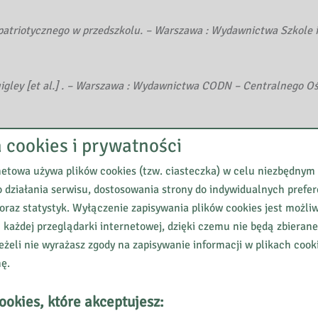
patriotycznego w przedszkolu. – Warszawa : Wydawnictwa Szkole i
uigley [et al.] . – Warszawa : Wydawnictwa CODN – Centralnego O
a cookies i prywatności
yczne w szkole. – Warszawa : Wydawnictwa Szkole i Pedagogiczne
netowa używa plików cookies (tzw. ciasteczka) w celu niezbędnym
 działania serwisu, dostosowania strony do indywidualnych prefer
izmu / red. Jan Kantyka.- Warszawa: Książka i Wiedza, 1976
M 17
oraz statystyk. Wyłączenie zapisywania plików cookies jest możli
 każdej przeglądarki internetowej, dzięki czemu nie będą zbieran
eżeli nie wyrażasz zgody na zapisywanie informacji w plikach cook
nę.
dukacja narodowa i europejska // Język Polski w Szkole dla klas IV
ookies, które akceptujesz: