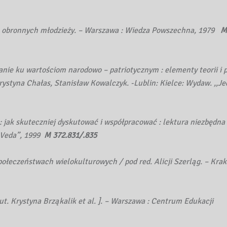
 – obronnych młodzieży. – Warszawa : Wiedza Powszechna, 1979
M
nie ku wartościom narodowo – patriotycznym : elementy teorii i p
Krystyna Chałas, Stanisław Kowalczyk. -Lublin: Kielce: Wydaw. ,,J
 jak skuteczniej dyskutować i współpracować : lektura niezbędna 
 Veda”, 1999
M 372.831/.835
połeczeństwach wielokulturowych / pod red. Alicji Szerląg. – Krak
aut. Krystyna Brząkalik et al. ]. – Warszawa : Centrum Edukacji