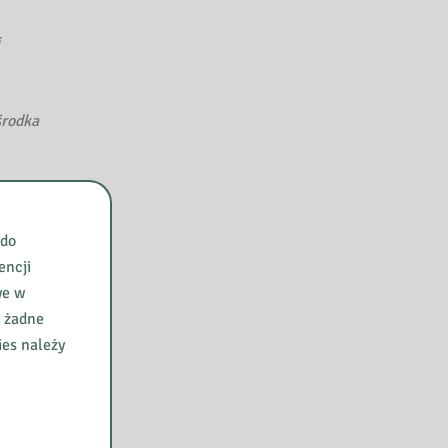
środka
,
 do
encji
we w
e żadne
ies należy
-VI. –