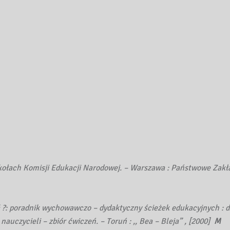
zkołach Komisji Edukacji Narodowej. – Warszawa : Państwowe Zakł
ć ?: poradnik wychowawczo – dydaktyczny ścieżek edukacyjnych : d
uczycieli – zbiór ćwiczeń. – Toruń : ,, Bea – Bleja” , [2000]
M