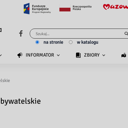
Szukaj
dla:
na stronie
w katalogu
INFORMATOR
ZBIORY
lskie
obywatelskie