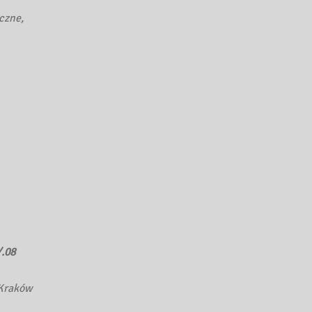
czne,
/.08
 Kraków