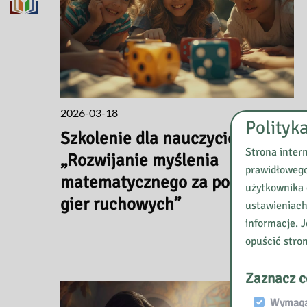
2026-03-18
Polityk
Szkolenie dla nauczycieli
Strona inter
„Rozwijanie myślenia
prawidłowego
matematycznego za pomocą
użytkownika 
gier ruchowych”
ustawieniach
informacje. J
opuścić stro
Zaznacz c
Wymagan