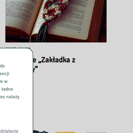
2025-12-03
Szkolenie „Zakładka z
 do
makramy”
encji
we w
e żadne
ies należy
działania