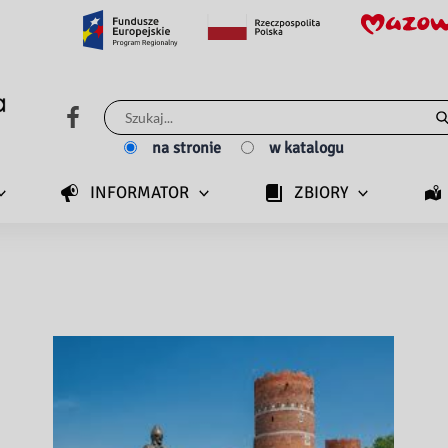
Szukaj
dla:
na stronie
w katalogu
INFORMATOR
ZBIORY