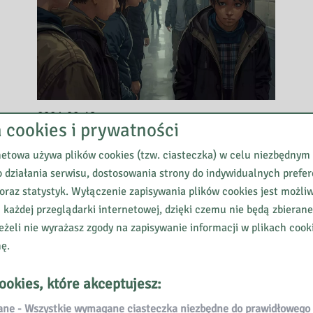
2026-02-18
a cookies i prywatności
„Profilaktyka przemocy
netowa używa plików cookies (tzw. ciasteczka) w celu niezbędnym
rówieśniczej, dyskryminacji –
 działania serwisu, dostosowania strony do indywidualnych prefer
jak rozmawiać z uczniami o
oraz statystyk. Wyłączenie zapisywania plików cookies jest możli
odmienności”
 każdej przeglądarki internetowej, dzięki czemu nie będą zbieran
eżeli nie wyrażasz zgody na zapisywanie informacji w plikach cook
nę.
ookies, które akceptujesz:
e - Wszystkie wymagane ciasteczka niezbędne do prawidłowego 