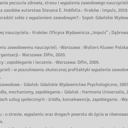
ia poczucia zdrowia, stresu i wypalenia zawodowego nauczycieli
a zasobów autorstwa Stevana E. Hobfolla.- Kraków : Impuls, 2019
 poradzić sobie z wypaleniem zawodowym?.- Sopot: Gdańskie Wyda
wej nauczyciela.- Kraków: Oficyna Wydawnicza „Impuls” ; Dąbrow
eniu zawodowemu nauczycieli. -Warszawa : Wolters Kluwer Polska
ganizacji.- Warszawa: Difin, 2020.
 : zapobieganie i leczenie. -Warszawa: Difin, 2009.
cieli : w poszukiwaniu skutecznej profilaktyki wypalenia zawodow
.
ie zawodowe.- Gdańsk: Gdańskie Wydawnictwo Psychologiczne, 2007
ła, mechanizmy, zapobieganie.- Gdańsk : Harmonia Universalis, 
ach usług społecznych : źródła, konsekwencje, zapobieganie. -Wa
 : o stresie, wypaleniu oraz drogach powrotu do życia w równowad
4.