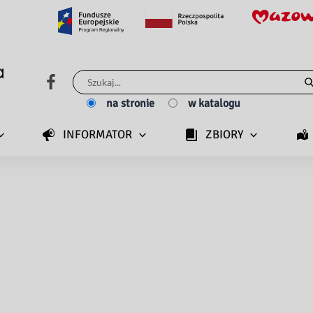
Szukaj
dla:
na stronie
w katalogu
INFORMATOR
ZBIORY