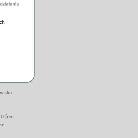
działania
wo
ych
k, Anny
w
i
aca
owisku
U [red.
a: