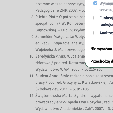
Wymagan
przemoc w szkole: przyczyny, rozpoznawanie, 
serwisu
Pedagogiczne ZNP, 2007. – S. 88-95.
Plichta Piotr: O potrzebie badania związkó
Funkcyj
specjalnych // W: Kompetencje pedagoga specj
funkcjo
Bujnowskiej. – Lublin: Wydawnictwo Uniwersy
Anality
Schneider Małgorzata: Wpływ stresu na wypa
edukacji : inspiracje, analizy, działania / p
Nie wyrażam
Wojciecha J. Maliszewskiego. – Toruń: Wydaw
Seredyńska Anna: Wypalenie zawodowe – objaw
Przechodzę d
zbiorowa / pod red. Katarzyny Jarkiewicz. –
Wydawnictwo WAM, 2005. – S. 215-230.
Siudem Anna: Style radzenia sobie ze strese
pracy / pod red. Grażyny E. Kwiatkowskiej i
Skłodowskiej, 2011. – S. 91-103.
Świątoniowska Marta: Syndrom wypalenia zaw
prowadzący encyklopedii Ewa Różycka ; red. 
Wydawnictwo Akademickie „Żak”, 2007. – S. 