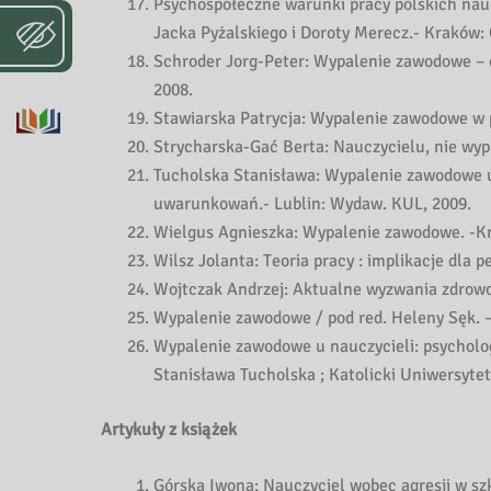
Psychospołeczne warunki pracy polskich na
Jacka Pyżalskiego i Doroty Merecz.- Kraków:
Schroder Jorg-Peter: Wypalenie zawodowe – d
2008.
Stawiarska Patrycja: Wypalenie zawodowe w 
Strycharska-Gać Berta: Nauczycielu, nie wyp
Tucholska Stanisława: Wypalenie zawodowe u 
uwarunkowań.- Lublin: Wydaw. KUL, 2009.
Wielgus Agnieszka: Wypalenie zawodowe. -K
Wilsz Jolanta: Teoria pracy : implikacje dla
Wojtczak Andrzej: Aktualne wyzwania zdrow
Wypalenie zawodowe / pod red. Heleny Sęk
Wypalenie zawodowe u nauczycieli: psycholo
Stanisława Tucholska ; Katolicki Uniwersyte
Artykuły z książek
Górska Iwona: Nauczyciel wobec agresji w sz