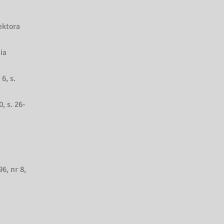
ektora
ia
6, s.
, s. 26-
6, nr 8,