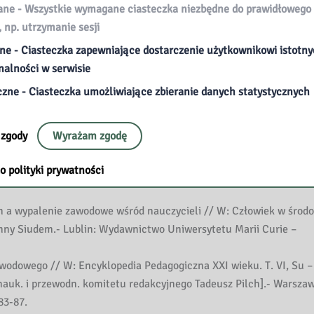
e - Wszystkie wymagane ciasteczka niezbędne do prawidłowego 
zapobieganie / pod red. Ireny Pufal-Struzik. – Kielce: Wydawnict
, np. utrzymanie sesji
w między wypaleniem zawodowym a hierarchia wartości pedagogów
ne - Ciasteczka zapewniające dostarczenie użytkownikowi istotn
alnego: aktualne wyzwania teorii i praktyki / pod red. Zofii Pala
nalności w serwisie
tetu Marii Curie-Skłodowskiej, 2008 . – S. 96-103.
czne - Ciasteczka umożliwiające zbieranie danych statystycznych
lenie zawodowe wśród nauczycieli // W: Komunikacja społeczna 
od red. Mirosławy Nowak – Dziemianowicz, Kazimierza Czerwińskiego 
 zgody
Wyrażam zgodę
nictwo Adam Marszałek, cop. 2009. – S. 126-137.
y , przyczyny i sposoby zapobiegania // W: Oblicza pedagogii: pr
o polityki prywatności
 Kraków: Wyższa Szkoła Filozoficzno-Pedagogiczna „Ignatianum”:
m a wypalenie zawodowe wśród nauczycieli // W: Człowiek w środ
 Anny Siudem.- Lublin: Wydawnictwo Uniwersytetu Marii Curie –
odowego // W: Encyklopedia Pedagogiczna XXI wieku. T. VI, Su – 
nauk. i przewodn. komitetu redakcyjnego Tadeusz Pilch].- Warszaw
83-87.