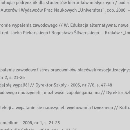
ologia: podręcznik dla studentów kierunków medycznych / pod r
 Autorów i Wydawców Prac Naukowych „Universitas”, cop. 2006. –
ndromie wypalenia zawodowego // W: Edukacja alternatywna: nowe 
red. Jacka Piekarskiego i Bogusława Śliwerskiego. – Kraków : „Im
palenie zawodowe i stres pracowników placówek resocjalizacyjny
 2, s. 21-26
j się wypalić! // Dyrektor Szkoły.- 2003, nr 7/8, s. 47-48
dowego nauczycieli i możliwości zapobiegania mu // Dyrektor Szk
ekcji a wypalanie się nauczycieli wychowania fizycznego // Kult
emedium.- 2006, nr 1, s. 21-23