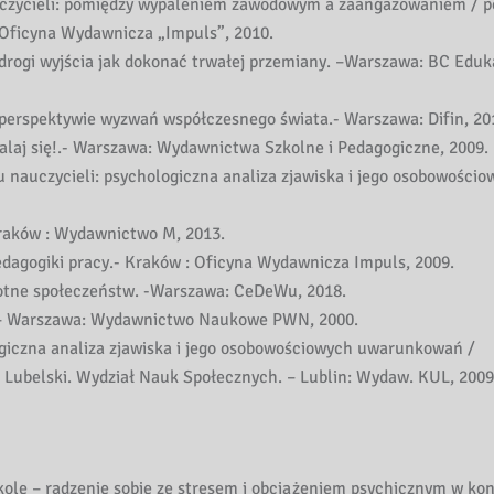
uczycieli: pomiędzy wypaleniem zawodowym a zaangażowaniem / po
 Oficyna Wydawnicza „Impuls”, 2010.
rogi wyjścia jak dokonać trwałej przemiany. –Warszawa: BC Eduk
perspektywie wyzwań współczesnego świata.- Warszawa: Difin, 20
alaj się!.- Warszawa: Wydawnictwa Szkolne i Pedagogiczne, 2009.
nauczycieli: psychologiczna analiza zjawiska i jego osobowościo
raków : Wydawnictwo M, 2013.
 pedagogiki pracy.- Kraków : Oficyna Wydawnicza Impuls, 2009.
otne społeczeństw. -Warszawa: CeDeWu, 2018.
. – Warszawa: Wydawnictwo Naukowe PWN, 2000.
giczna analiza zjawiska i jego osobowościowych uwarunkowań /
t Lubelski. Wydział Nauk Społecznych. – Lublin: Wydaw. KUL, 2009
kole – radzenie sobie ze stresem i obciążeniem psychicznym w ko