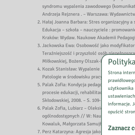
syndromu wypalenia zawodowego (komunikat a 
Andrzeja Rejznera . – Warszawa: Wydawnictw
Hałaj Joanna Barbara: Stres organizacyjny 
Edukacja – szkoła – nauczyciele : promowanie
Kraków: Wydaw. Naukowe Akademii Pedagogicz
Jackowska Ewa: Osobowość jako modyfikator 
Teraźniejszość i przyszłość osób niepełnosp
Polityk
Miłkowskiej, Bożeny Olszak-Krzyżanowskiej. 
Kozak Stanisław: Wypalenie zawodowe jako s
Strona inter
Patologie w środowisku pracy : zapobieganie i
prawidłowego
Palak Zofia: Kondycja pedagoga specjalnego
użytkownika 
procesie edukacji, rehabilitacji i resocjaliza
ustawieniach
Skłodowskiej, 2008. – S. 109-119.
informacje. J
Palak Zofia, Lubiarz – Oleksiewicz Dominika:
opuścić stro
ogólnodostępnych // W: Nauczyciel kompetent
Kowaluk, Małgorzata Samujło. – Lublin: Wyda
Zaznacz c
Perz Katarzyna: Agresja jako reakcja na str