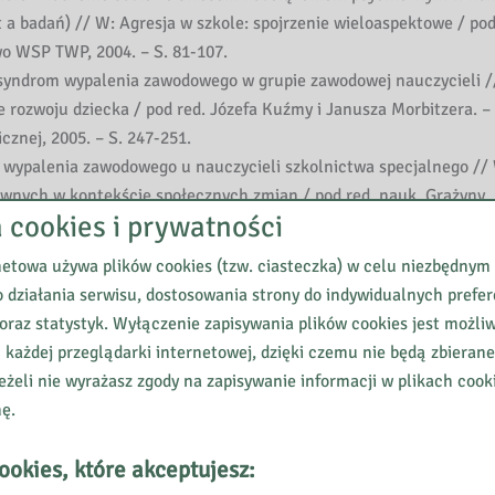
badań) // W: Agresja w szkole: spojrzenie wieloaspektowe / pod
o WSP TWP, 2004. – S. 81-107.
a syndrom wypalenia zawodowego w grupie zawodowej nauczycieli /
 rozwoju dziecka / pod red. Józefa Kuźmy i Janusza Morbitzera. –
nej, 2005. – S. 247-251.
wypalenia zawodowego u nauczycieli szkolnictwa specjalnego //
rawnych w kontekście społecznych zmian / pod red. nauk. Grażyny
a cookies i prywatności
– Kraków: Oficyna Wydawnicza „Impuls”, 2008. – S. 369-381.
kutek długotrwałego stresu zawodowego // W: Kozak Stanisław :
netowa używa plików cookies (tzw. ciasteczka) w celu niezbędnym
 leczenie. – Warszawa: Difin, 2009. – S. 131-169.
 działania serwisu, dostosowania strony do indywidualnych prefer
 w kontekście zespołu wypalenia zawodowego // W: Pedagog specj
oraz statystyk. Wyłączenie zapisywania plików cookies jest możli
cji / pod red. Zofii Palak. – Lublin: Wydawnictwo Uniwersytetu Marii
 każdej przeglądarki internetowej, dzięki czemu nie będą zbieran
eżeli nie wyrażasz zgody na zapisywanie informacji w plikach cook
 Zespół wypalenia zawodowego w pracy nauczycieli szkół specjalny
nę.
ny: teraźniejszość i przyszłość / red. Zdzisław Bartkowicz, Marz
wnictwo Uniwersytetu Marii Curie-Skłodowskiej, 2007. – S. 32-42
ookies, które akceptujesz:
es u nauczycieli zagrożonych wypaleniem zawodowym // W: Agresja 