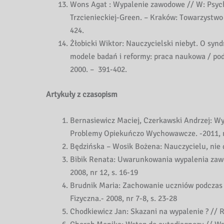
Wons Agat : Wypalenie zawodowe // W: Psych
Trzcienieckiej-Green. – Kraków: Towarzystwo
424.
Żłobicki Wiktor: Nauczycielski niebyt. O sy
modele badań i reformy: praca naukowa / pod 
2000. – 391-402.
Artykuły z czasopism
Bernasiewicz Maciej, Czerkawski Andrzej: Wy
Problemy Opiekuńczo Wychowawcze. -2011, nr
Będzińska – Wosik Bożena: Nauczycielu, nie da
Bibik Renata: Uwarunkowania wypalenia zawo
2008, nr 12, s. 16-19
Brudnik Maria: Zachowanie uczniów podczas l
Fizyczna.- 2008, nr 7-8, s. 23-28
Chodkiewicz Jan: Skazani na wypalenie ? // R