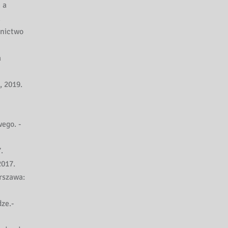
 a
.
wnictwo
a
, 2019.
ego. -
.
2017.
rszawa:
ze.-