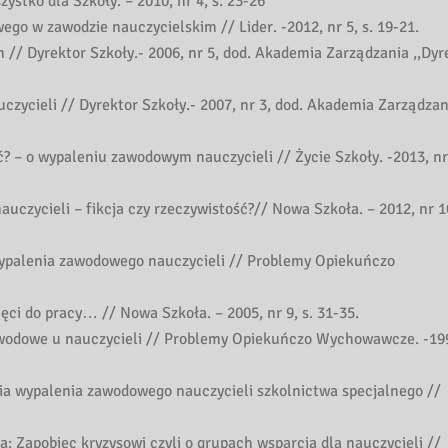
stko dla Szkoły. – 2010, nr 4, s. 23-26
o w zawodzie nauczycielskim // Lider. -2012, nr 5, s. 19-21.
// Dyrektor Szkoły.- 2006, nr 5, dod. Akademia Zarządzania ,,Dyr
zycieli // Dyrektor Szkoły.- 2007, nr 3, dod. Akademia Zarządzan
 – o wypaleniu zawodowym nauczycieli // Życie Szkoły. -2013, nr 
zycieli – fikcja czy rzeczywistość?// Nowa Szkoła. – 2012, nr 10
 wypalenia zawodowego nauczycieli // Problemy Opiekuńczo
ęci do pracy… // Nowa Szkoła. – 2005, nr 9, s. 31-35.
wodowe u nauczycieli // Problemy Opiekuńczo Wychowawcze. -199
 wypalenia zawodowego nauczycieli szkolnictwa specjalnego //
 Zapobiec kryzysowi czyli o grupach wsparcia dla nauczycieli //