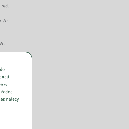
 red.
/ W:
 W:
 do
encji
alny w
we w
 Curie-
e żadne
ies należy
ch i
ena
.
i