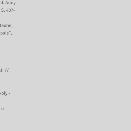
ed. Anny
 S. 407-
teorie,
puls”,
ch //
oły.-
ura