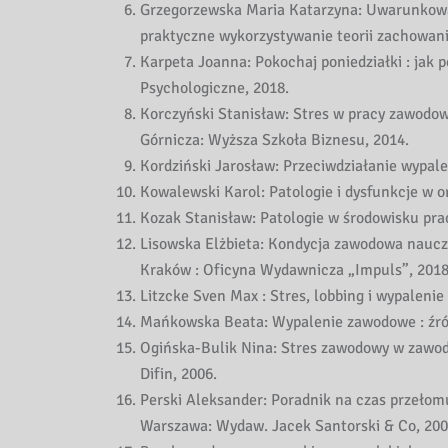
Grzegorzewska Maria Katarzyna: Uwarunkowan
praktyczne wykorzystywanie teorii zachowani
Karpeta Joanna: Pokochaj poniedziałki : jak
Psychologiczne, 2018.
Korczyński Stanisław: Stres w pracy zawodo
Górnicza: Wyższa Szkoła Biznesu, 2014.
Kordziński Jarosław: Przeciwdziałanie wypal
Kowalewski Karol: Patologie i dysfunkcje w or
Kozak Stanisław: Patologie w środowisku pracy
Lisowska Elżbieta: Kondycja zawodowa nauczy
Kraków : Oficyna Wydawnicza „Impuls”, 2018
Litzcke Sven Max : Stres, lobbing i wypalen
Mańkowska Beata: Wypalenie zawodowe : źród
Ogińska-Bulik Nina: Stres zawodowy w zawod
Difin, 2006.
Perski Aleksander: Poradnik na czas przełomu
Warszawa: Wydaw. Jacek Santorski & Co, 200