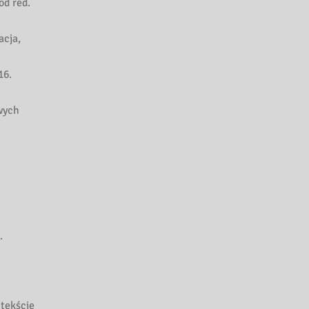
d red.
acja,
16.
wych
.
ntekście