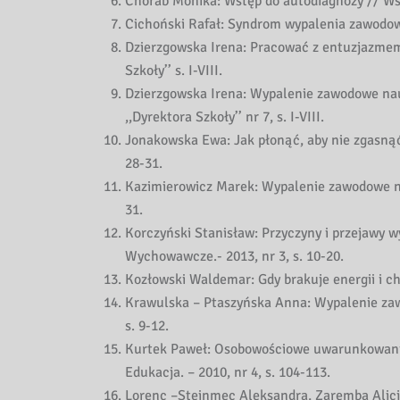
Chorab Monika: Wstęp do autodiagnozy // Wszy
Cichoński Rafał: Syndrom wypalenia zawodoweg
Dzierzgowska Irena: Pracować z entuzjazmem 
Szkoły’’ s. I-VIII.
Dzierzgowska Irena: Wypalenie zawodowe nauc
,,Dyrektora Szkoły’’ nr 7, s. I-VIII.
Jonakowska Ewa: Jak płonąć, aby nie zgasnąć?
28-31.
Kazimierowicz Marek: Wypalenie zawodowe nauc
31.
Korczyński Stanisław: Przyczyny i przejawy
Wychowawcze.- 2013, nr 3, s. 10-20.
Kozłowski Waldemar: Gdy brakuje energii i ch
Krawulska – Ptaszyńska Anna: Wypalenie za
s. 9-12.
Kurtek Paweł: Osobowościowe uwarunkowania
Edukacja. – 2010, nr 4, s. 104-113.
Lorenc –Steinmec Aleksandra, Zaremba Alicja: