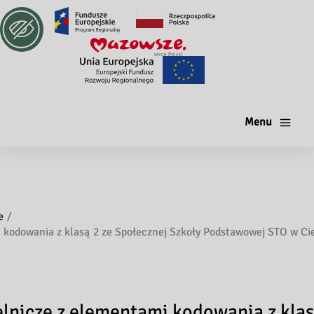
Menu
e
i kodowania z klasą 2 ze Społecznej Szkoły Podstawowej STO w C
elnicze z elementami kodowania z klas